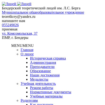
Бендерский теоретический лицей им. Л.С. Берга
Муниципальное общеобразовательное учреждение
teoretlicey@yandex.ru
напишите нам
055249026
приемная
ул. Комсомольская, 37
ПМР, г. Бендеры
MENU
MENU
Главная
О лицее
Историческая справка
Администрация
Преподаватели
Образование
Наши достижения
Медалисты
Учебная деятельность
Режим работы
Нормативные документы
Учебные материалы
Родителям
Как поступить