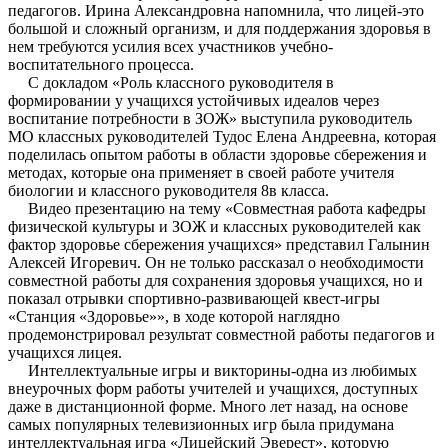
педагогов. Ирина Александровна напомнила, что лицей-это
большой и сложный организм, и для поддержания здоровья в
нем требуются усилия всех участников учебно-
воспитательного процесса.
С докладом «Роль классного руководителя в
формировании у учащихся устойчивых идеалов через
воспитание потребности в ЗОЖ» выступила руководитель
МО классных руководителей Тудос Елена Андреевна, которая
поделилась опытом работы в области здоровье сбережения и
методах, которые она применяет в своей работе учителя
биологии и классного руководителя 8в класса.
Видео презентацию на тему «Совместная работа кафедры
физической культуры и ЗОЖ и классных руководителей как
фактор здоровье сбережения учащихся» представил Галынин
Алексей Игоревич. Он не только рассказал о необходимости
совместной работы для сохранения здоровья учащихся, но и
показал отрывки спортивно-развивающей квест-игры
«Станция «Здоровье»», в ходе которой наглядно
продемонстрировал результат совместной работы педагогов и
учащихся лицея.
Интеллектуальные игры и викторины-одна из любимых
внеурочных форм работы учителей и учащихся, доступных
даже в дистанционной форме. Много лет назад, на основе
самых популярных телевизионных игр была придумана
интеллектуальная игра «Лицейский Эверест», которую