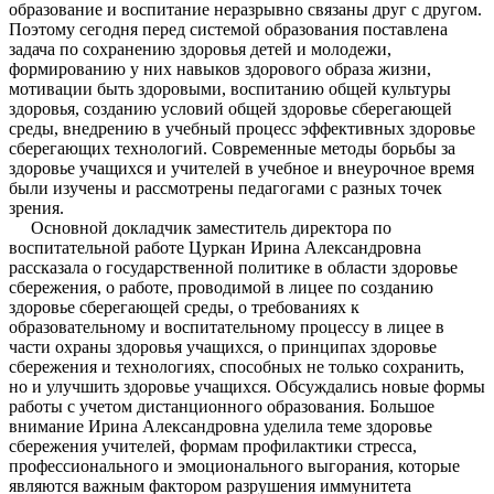
образование и воспитание неразрывно связаны друг с другом.
Поэтому сегодня перед системой образования поставлена
задача по сохранению здоровья детей и молодежи,
формированию у них навыков здорового образа жизни,
мотивации быть здоровыми, воспитанию общей культуры
здоровья, созданию условий общей здоровье сберегающей
среды, внедрению в учебный процесс эффективных здоровье
сберегающих технологий. Современные методы борьбы за
здоровье учащихся и учителей в учебное и внеурочное время
были изучены и рассмотрены педагогами с разных точек
зрения.
Основной докладчик заместитель директора по
воспитательной работе Цуркан Ирина Александровна
рассказала о государственной политике в области здоровье
сбережения, о работе, проводимой в лицее по созданию
здоровье сберегающей среды, о требованиях к
образовательному и воспитательному процессу в лицее в
части охраны здоровья учащихся, о принципах здоровье
сбережения и технологиях, способных не только сохранить,
но и улучшить здоровье учащихся. Обсуждались новые формы
работы с учетом дистанционного образования. Большое
внимание Ирина Александровна уделила теме здоровье
сбережения учителей, формам профилактики стресса,
профессионального и эмоционального выгорания, которые
являются важным фактором разрушения иммунитета