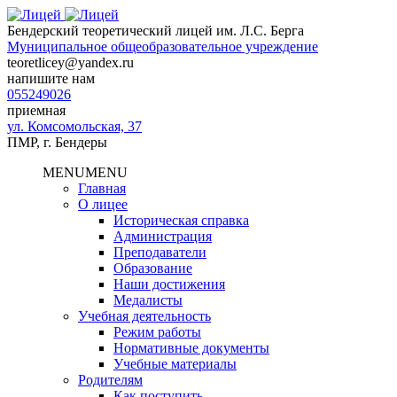
Бендерский теоретический лицей им. Л.С. Берга
Муниципальное общеобразовательное учреждение
teoretlicey@yandex.ru
напишите нам
055249026
приемная
ул. Комсомольская, 37
ПМР, г. Бендеры
MENU
MENU
Главная
О лицее
Историческая справка
Администрация
Преподаватели
Образование
Наши достижения
Медалисты
Учебная деятельность
Режим работы
Нормативные документы
Учебные материалы
Родителям
Как поступить